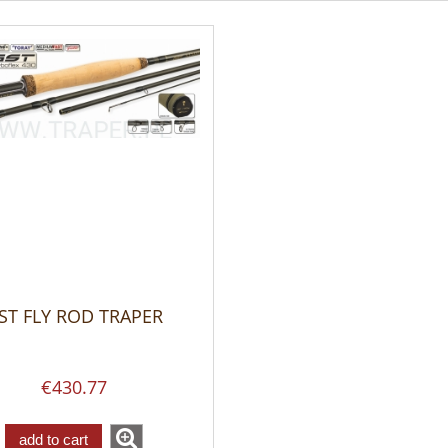
ST FLY ROD TRAPER
€430.77
add to cart