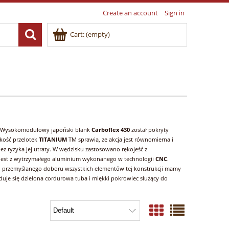
Create an account
Sign in
Cart:
(empty)
ą. Wysokomodułowy japoński blank
Carboflex 430
został pokryty
lkość przelotek
TITANIUM
TM sprawia, ze akcja jest równomierna i
ez ryzyka jej utraty. W wędzisku zastosowano rękojeść z
jest z wytrzymałego aluminium wykonanego w technologii
CNC
.
 i przemyślanego doboru wszystkich elementów tej konstrukcji mamy
duje się dzielona cordurowa tuba i miękki pokrowiec służący do