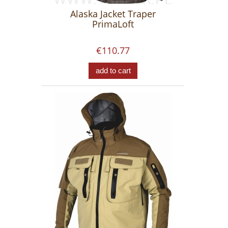
Alaska Jacket Traper
PrimaLoft
€110.77
add to cart