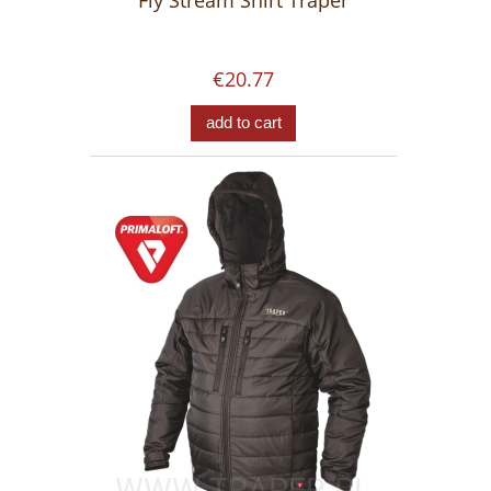
Fly Stream Shirt Traper
€20.77
add to cart