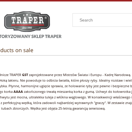
ducts on sale
nicze TRAPER
GST
zaprojektowane przez Mistrzów Świata i Europu - Kadrę Narodow
ką lakieru. Nie powoduje to odbicia światła, które płoszy ryby. Idealny rozstaw i wie
ybka. Płynne, harmonijne ugięcie sprawia, ze holowanie ryby jest pewne i bezpieczne b
ego korka
AAAA
zakończonego trwałą mieszanką korka z gumą. Uchwyt do kołowrotka 
hwytu jest mocna, ultralekka tuleja z włókna węglowego. W konsekwencji właściwego
 z perfekcyjną wędką, która zadowoli najbardziej wytrawnych "graczy". W zestawie znaj
 tubach zbiorczych. Wędka jest objęta 25-letnią gwarancją serwisową.