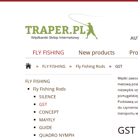
FLY FISHING
New products
Pro
»
»
»
FLY FISHING
Fly Fishing Rods
GST
Wędki zawod
FLY FISHING
matową powło
Fly Fishing Rods
niezwykle sz
portugalski
SILENCE
Podstawą uc
GST
do czynienia
CONCEPT
transportu w
MAYFLY
GST
GUIDE
QUADRO NYMPH