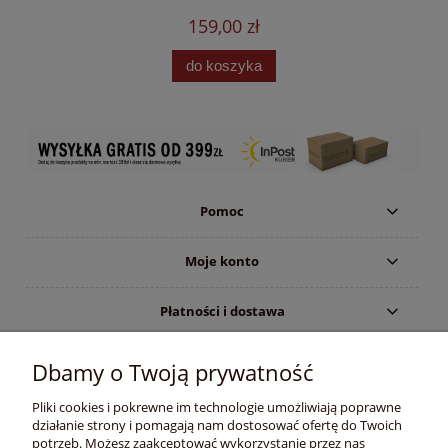
159,00 zł
do koszyka
Pomoc
Moje konto
Płatności i dostawa
Informacje
Dbamy o Twoją prywatność
Pliki cookies i pokrewne im technologie umożliwiają poprawne
O nas
działanie strony i pomagają nam dostosować ofertę do Twoich
potrzeb. Możesz zaakceptować wykorzystanie przez nas