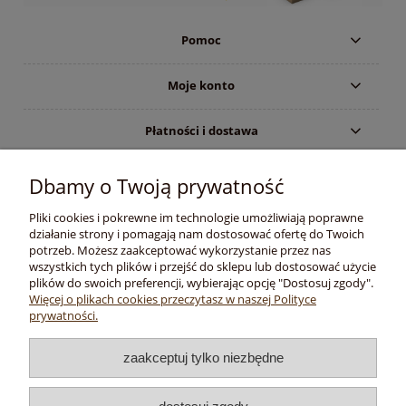
Pomoc
Moje konto
Płatności i dostawa
Informacje
Dbamy o Twoją prywatność
Pliki cookies i pokrewne im technologie umożliwiają poprawne
O nas
działanie strony i pomagają nam dostosować ofertę do Twoich
potrzeb. Możesz zaakceptować wykorzystanie przez nas
wszystkich tych plików i przejść do sklepu lub dostosować użycie
plików do swoich preferencji, wybierając opcję "Dostosuj zgody".
Copyright © 2020 -
Więcej o plikach cookies przeczytasz w naszej Polityce
prywatności.
TRAPER.PL
Wędkarski Sklep Internetowy
zaakceptuj tylko niezbędne