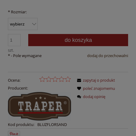
30 dni, wyświet
momentu, kiedy
*
Rozmiar:
sprzedaży.
do koszyka
szt.
*
- Pole wymagane
dodaj do przechowalni
Ocena:
zapytaj o produkt
Producent:
poleć znajomemu
dodaj opinię
Kod produktu:
BLUZFLORSAND