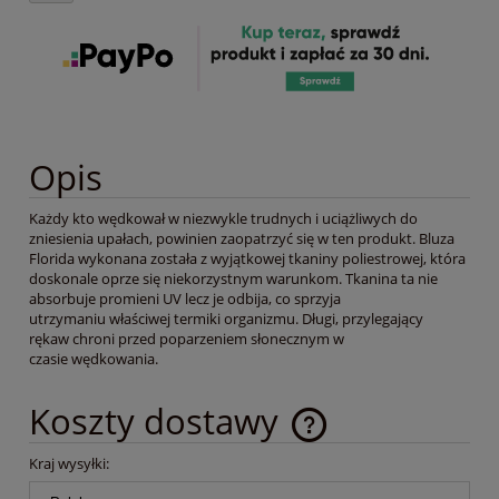
Opis
Każdy kto wędkował w niezwykle trudnych i uciążliwych do
zniesienia upałach, powinien zaopatrzyć się w ten produkt. Bluza
Florida wykonana została z wyjątkowej tkaniny poliestrowej, która
doskonale oprze się niekorzystnym warunkom. Tkanina ta nie
absorbuje promieni UV lecz je odbija, co sprzyja
utrzymaniu właściwej termiki organizmu. Długi, przylegający
rękaw chroni przed poparzeniem słonecznym w
czasie wędkowania.
Koszty dostawy
Cena nie zawiera ewentualnych kosztów płatności
Kraj wysyłki: