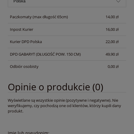
Paczkomaty
(max długość 65cm)
14,00 zł
Inpost Kurier
16,00 zł
Kurier DPD Polska
22,00 zł
DPD GABARYT
(DŁUGOŚĆ POW. 150 CM)
49,90 zł
Odbiór osobisty
0,00 zł
Opinie o produkcie (0)
Wyświetlane są wszystkie opinie (pozytywne i negatywne). Nie
weryfikujemy, czy pochodzą one od klientów, którzy kupili dany
produkt.
Imię lub pseudonim: