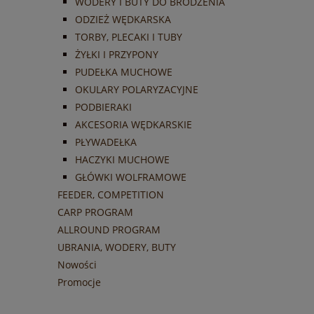
WODERY I BUTY DO BRODZENIA
ODZIEŻ WĘDKARSKA
TORBY, PLECAKI I TUBY
ŻYŁKI I PRZYPONY
PUDEŁKA MUCHOWE
OKULARY POLARYZACYJNE
PODBIERAKI
AKCESORIA WĘDKARSKIE
PŁYWADEŁKA
HACZYKI MUCHOWE
GŁÓWKI WOLFRAMOWE
FEEDER, COMPETITION
CARP PROGRAM
ALLROUND PROGRAM
UBRANIA, WODERY, BUTY
Nowości
Promocje