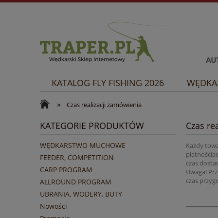
KATALOG FLY FISHING 2026
WĘDKA
»
Czas realizacji zamówienia
KATEGORIE PRODUKTÓW
Czas re
WĘDKARSTWO MUCHOWE
Każdy tow
płatnościac
FEEDER, COMPETITION
czas dosta
CARP PROGRAM
Uwaga! Przy
czas przyg
ALLROUND PROGRAM
UBRANIA, WODERY, BUTY
Nowości