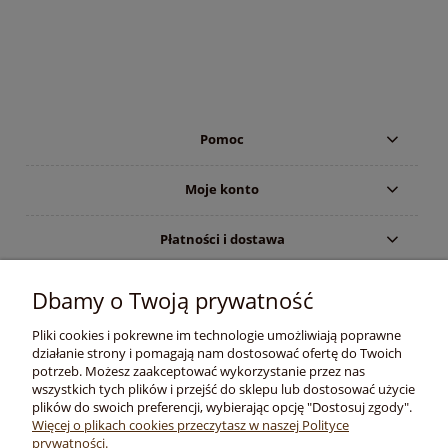
Pomoc
Moje konto
Płatności i dostawa
Informacje
Dbamy o Twoją prywatność
Pliki cookies i pokrewne im technologie umożliwiają poprawne
O nas
działanie strony i pomagają nam dostosować ofertę do Twoich
potrzeb. Możesz zaakceptować wykorzystanie przez nas
wszystkich tych plików i przejść do sklepu lub dostosować użycie
plików do swoich preferencji, wybierając opcję "Dostosuj zgody".
Copyright © 2020 -
Więcej o plikach cookies przeczytasz w naszej Polityce
prywatności.