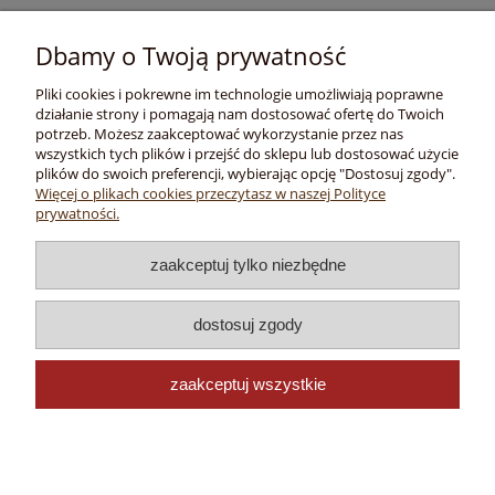
Informacje
Dbamy o Twoją prywatność
Pliki cookies i pokrewne im technologie umożliwiają poprawne
O nas
działanie strony i pomagają nam dostosować ofertę do Twoich
potrzeb. Możesz zaakceptować wykorzystanie przez nas
wszystkich tych plików i przejść do sklepu lub dostosować użycie
plików do swoich preferencji, wybierając opcję "Dostosuj zgody".
Copyright © 2020 -
Więcej o plikach cookies przeczytasz w naszej Polityce
prywatności.
TRAPER.PL
Wędkarski Sklep Internetowy
zaakceptuj tylko niezbędne
dostosuj zgody
Traper
| Działowa 1A | 36-065 Dynów | Kontakt telefoniczny:
500
zaakceptuj wszystkie
086 861
| Kontakt mailowy: sklep
@traper.pl
pokaż pełną wersję strony