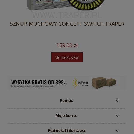
LY
SZNUR MUCHOWY CONCEPT SWITCH TRAPER
S
159,00 zł
do koszyka
Pomoc
Moje konto
Płatności i dostawa