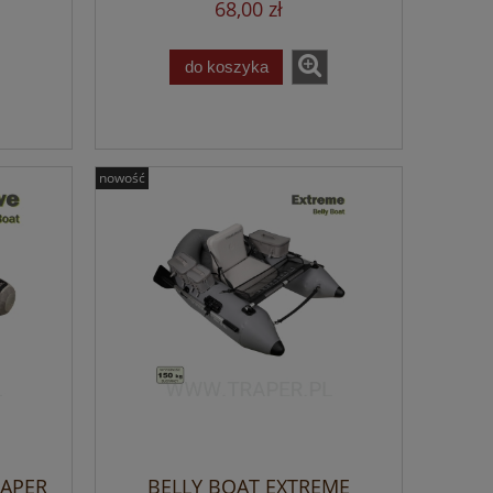
68,00 zł
do koszyka
nowość
RAPER
BELLY BOAT EXTREME