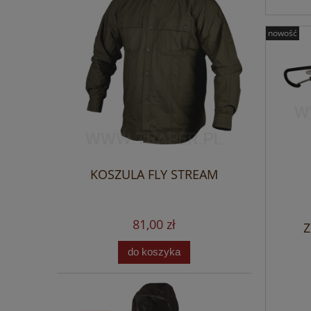
nowość
KOSZULA FLY STREAM
81,00 zł
Z
do koszyka