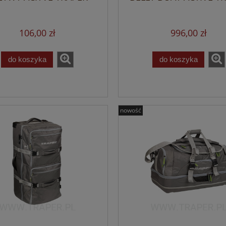
106,00 zł
996,00 zł
do koszyka
do koszyka
nowość