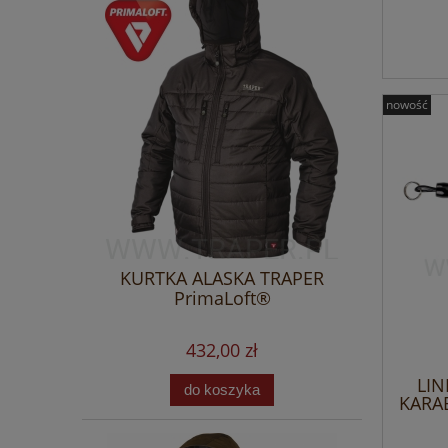
nowość
KURTKA ALASKA TRAPER
PrimaLoft®
432,00 zł
LIN
do koszyka
KARA